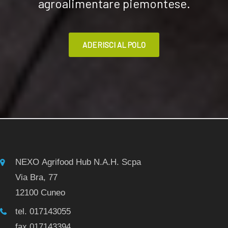
agroalimentare piemontese.
ADERISCI AL POLO
NEXO Agrifood Hub N.A.H. Scpa
Via Bra, 77
12100 Cuneo
tel. 017143055
fax 017143394