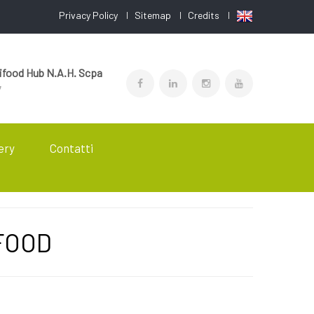
Privacy Policy
Sitemap
Credits
food Hub N.A.H. Scpa
7
ery
Contatti
IFOOD