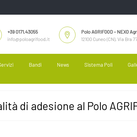
+39 0171.43055
Polo AGRIFOOD – NEXO Agri
info@poloagrifood.it
12100 Cuneo (CN), Via Bra 7
Servizi
Bandi
News
Sistema Poli
Gall
lità di adesione al Polo AGR