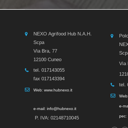
NEXO Agrifood Hub N.A.H.
Pol
Scpa
NEX
Via Bra, 77
Scp
12100 Cuneo
Via 
tel. 017143055
121
fax 017143394
tel.
Web: www.hubnexo.it
Web:
e-ma
e-mail: info@hubnexo.it
pec:
P. IVA: 02148710045