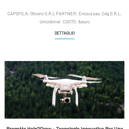
Rifermentate
CAPOFILA: Olivero S.R.L PARTNER: Enosol sas, Cdg S.R.L,
Unionbirrai COSTO: &euro
DETTAGLIO
Progetto Help2Grow - Tecnologie Innovative Per Una